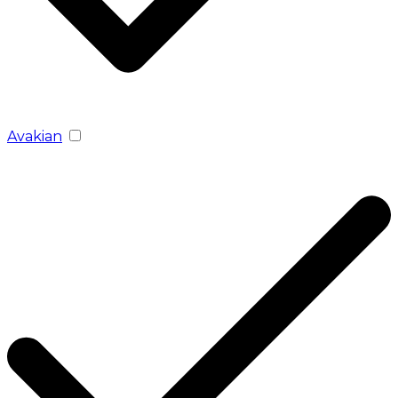
Avakian