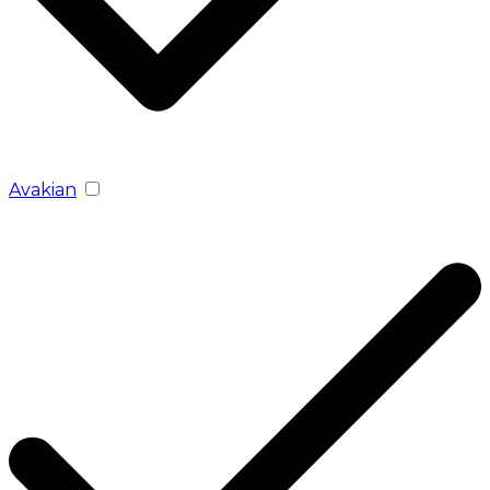
Avakian