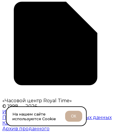
«
Часовой центр Royal Time
»
© 1998 — 2026
Информация о ломбарде
На нашем сайте
ОК
Политика обработки персональных данных
используются Cookie
Карта сайта
Архив проданного