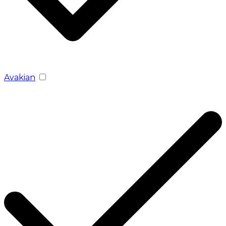
Avakian