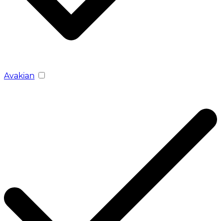
Avakian