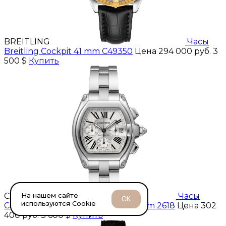
BREITLING
Часы
Breitling Cockpit 41 mm C49350
Цена 294 000 руб.
3
500 $
Купить
На нашем сайте
CARTIER
Часы
ОК
используются Cookie
Cartier Roadster Chronograph 41 mm 2618
Цена 302
400 руб.
3 600 $
Купить