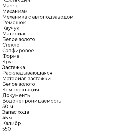
Коллекция
Marine
Механизм
Механика с автоподзаводом
Ремешок
Каучук
Материал
Белое золото
Стекло
Сапфировое
Форма
Круг
Застежка
Раскладывающаяся
Материал застежки
Белое золото
Комплектация
Документы
Водонепроницаемость
50 м
Запас хода
45 ч
Калибр
550